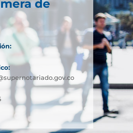
imera de
ión:
ico:
@supernotariado.gov.co
6