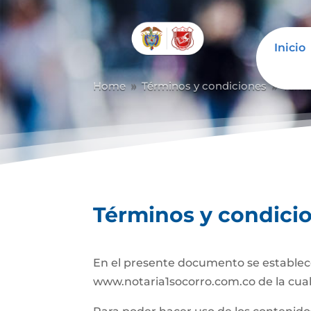
Inicio
Abrir barra de herramientas
Home
Términos y condiciones
Térm
9
9
Términos y condici
En el presente documento se establece
www.notaria1socorro.com.co de la cual