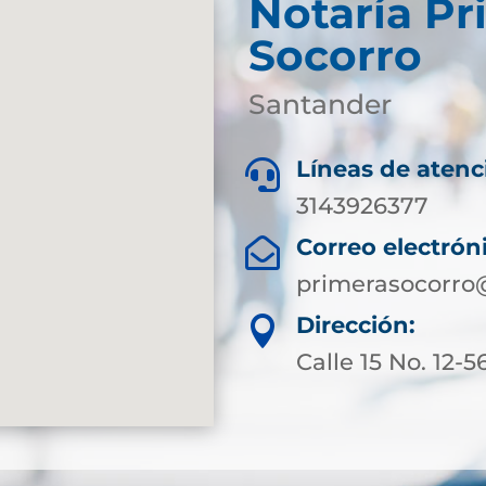
Notaría Pr
Socorro
Santander
Líneas de atenc

3143926377
Correo electrón

primerasocorro
Dirección:

Calle 15 No. 12-5