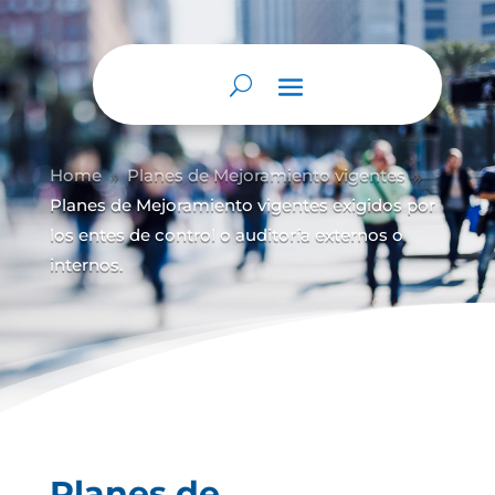
Abrir barra de herramientas
Home
Planes de Mejoramiento vigentes
9
9
Planes de Mejoramiento vigentes exigidos por
los entes de control o auditoría externos o
internos.
Planes de