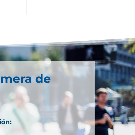
imera de
ión: