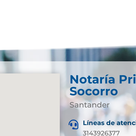
Notaría Pr
Socorro
Santander
Líneas de atenc

3143926377