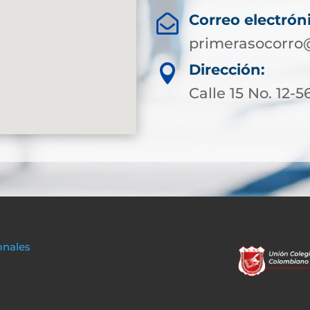
Correo electrón

primerasocorro
Dirección:

Calle 15 No. 12-5
onales