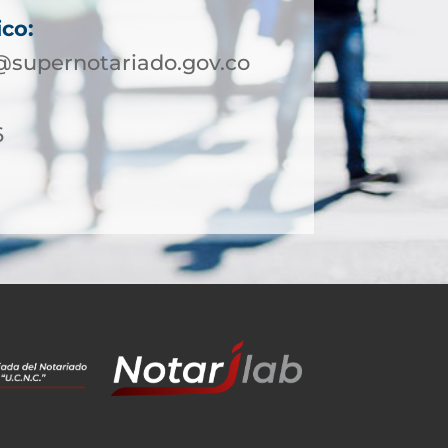
ico:
@supernotariado.gov.co
6