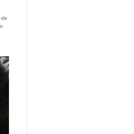
1 de
no