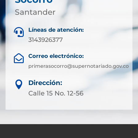
Santander
Líneas de atención:

3143926377
Correo electrónico:

primerasocorro@supernotariado.gov.co
Dirección:

Calle 15 No. 12-56