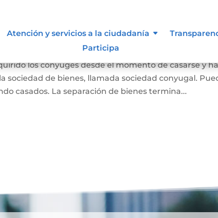
 Liquidación de Sociedad
Atención y servicios a la ciudadanía
Transparen
Participa
dquirido los cónyuges desde el momento de casarse y h
a sociedad de bienes, llamada sociedad conyugal. Pue
ndo casados. La separación de bienes termina...