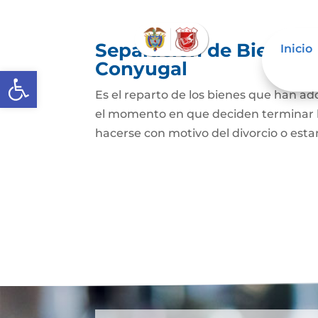
Separación de Bienes o
Inicio
Conyugal
Abrir barra de herramientas
Es el reparto de los bienes que han a
el momento en que deciden terminar l
hacerse con motivo del divorcio o esta