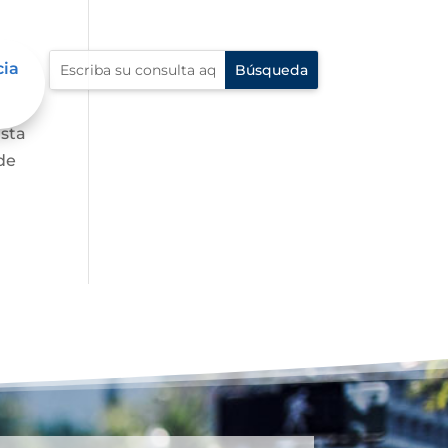
cia
asta
de