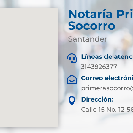
Notaría Pr
Socorro
Santander
Líneas de atenc

3143926377
Correo electrón

primerasocorro
Dirección:

Calle 15 No. 12-5