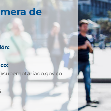
imera de
ión:
ico:
@supernotariado.gov.co
6